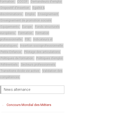
Formation
COCOF
Demandeurs d'emploi
Dispositif d'insertion
Egalité &
discriminations
Emploi
Enseignement
Enseignement de promotion sociale
Equipements
Europe
Fonds structurels
européens
Formation
formation
professionnelle
FSE
Indicateurs et
statistiques
Insertion socioprofessionnelle
Petite Enfance
Pilotage des articulations
Politiques de formation
Politiques d’emploi
Référentiels
Secteurs professionnels
Transitions école vie active
Validation des
compétences
News alternance
Concours Mondial des Métiers