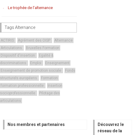
Le trophée de l’alternance
Tags Alternance
ACTIRIS
Agrément des OISP
Alternance
Articulations
Bruxelles Formation
Dispositif d'insertion
Egalité &
discriminations
Emploi
Enseignement
Enseignement de promotion sociale
Fonds
structurels européens
Formation
formation professionnelle
Insertion
socioprofessionnelle
Pilotage des
articulations
Nos membres et partenaires
Découvrez le
réseau de la