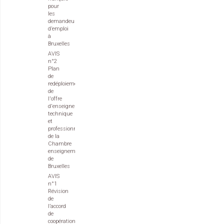
pour
les
demandeurs
d’emploi
à
Bruxelles
AVIS
n°2
Plan
de
redéploiement
de
l'offre
d'enseignement
technique
et
professionnel
de la
Chambre
enseignement
de
Bruxelles
AVIS
n°1
Révision
de
l’accord
de
coopération