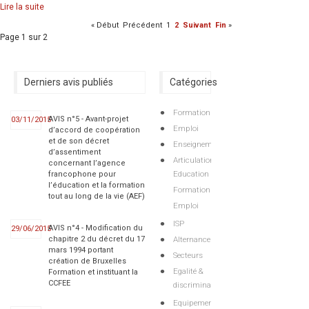
Lire la suite
«
Début
Précédent
1
2
Suivant
Fin
»
Page 1 sur 2
Derniers avis publiés
Catégories
Formation
AVIS n°5 - Avant-projet
03/11/2015
Emploi
d’accord de coopération
et de son décret
Enseignement
d’assentiment
Articulations
concernant l’agence
Education
francophone pour
l’éducation et la formation
Formation
tout au long de la vie (AEF)
Emploi
ISP
AVIS n°4 - Modification du
29/06/2015
Alternance
chapitre 2 du décret du 17
mars 1994 portant
Secteurs
création de Bruxelles
Egalité &
Formation et instituant la
CCFEE
discriminations
Equipements