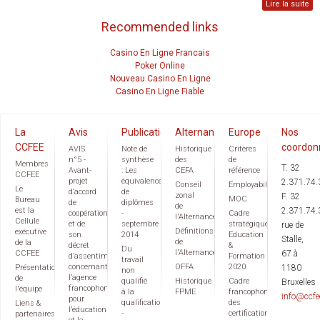
Lire la suite
Recommended links
Casino En Ligne Francais
Poker Online
Nouveau Casino En Ligne
Casino En Ligne Fiable
La
Avis
Publications
Alternance
Europe
Nos
CCFEE
coordon
AVIS
Note de
Historique
Critères
n°5 -
synthèse
des
de
Membres
T. 32
Avant-
: Les
CEFA
référence
CCFEE
projet
équivalences
2.371.74.
Conseil
Employabilité
Le
d’accord
de
zonal
F. 32
MOC
Bureau
de
diplômes
de
est la
2.371.74.
coopération
-
Cadre
l'Alternance
Cellule
et de
septembre
stratégique
rue de
Définitions
exécutive
son
2014
Education
Stalle,
de
de la
décret
&
Du
l'Alternance
CCFEE
67 à
d’assentiment
Formation
travail
concernant
OFFA
2020
Présentation
1180
non
l’agence
de
qualifié
Historique
Cadre
Bruxelles
francophone
l'équipe
à la
FPME
francophone
info@ccfe
pour
qualification
des
Liens &
l’éducation
-
certifications
partenaires