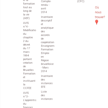
et la
Compte-
(CFC)
formation
rendu -
tout au
Où
avril
long de
2014
nous
la vie
Inventaire
trouver?
(AEF)
descriptif
AVIS
et
n°4 -
analytique
Modification
des
du
accords
chapitre
de
2 du
coopération
décret
Enseignement
du 17
Formation
mars
Emploi
1994
en
portant
Région
création
bruxelloise
de
- Mars
Bruxelles
2014
Formation
Inventaire
et
des
instituant
instances
la
EFE
CCFEE
Liste
AVIS
des
n°3 -
instances
L’apprentissage
du
français