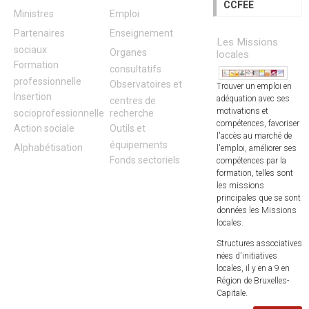
CCFEE
Ministres
Emploi
Partenaires
Enseignement
Les Missions
sociaux
Organes
locales
Formation
consultatifs
professionnelle
Observatoires et
Trouver un emploi en
Insertion
adéquation avec ses
centres de
motivations et
socioprofessionnelle
recherche
compétences, favoriser
Action sociale
Outils et
l'accès au marché de
équipements
Alphabétisation
l'emploi, améliorer ses
Fonds sectoriels
compétences par la
formation, telles sont
les missions
principales que se sont
données les Missions
locales.
Structures associatives
nées d'initiatives
locales, il y en a 9 en
Région de Bruxelles-
Capitale.