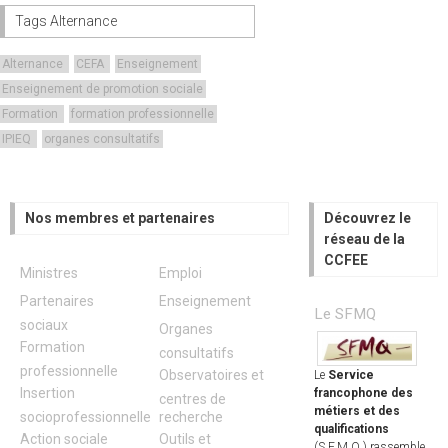
Tags Alternance
Alternance
CEFA
Enseignement
Enseignement de promotion sociale
Formation
formation professionnelle
IPIEQ
organes consultatifs
Nos membres et partenaires
Découvrez le
réseau de la
CCFEE
Ministres
Emploi
Partenaires
Enseignement
Le SFMQ
sociaux
Organes
Formation
consultatifs
professionnelle
Observatoires et
Le
Service
Insertion
francophone des
centres de
métiers et des
socioprofessionnelle
recherche
qualifications
Action sociale
Outils et
(S.F.M.Q.)
rassemble