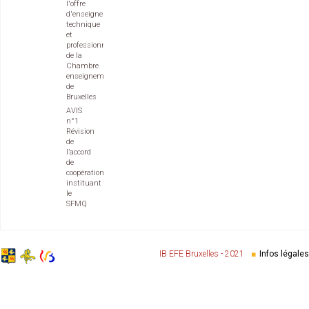
l'offre
d'enseignement
technique
et
professionnel
de la
Chambre
enseignement
de
Bruxelles
AVIS
n°1
Révision
de
l’accord
de
coopération
instituant
le
SFMQ
IB EFE Bruxelles - 2021
Infos légales