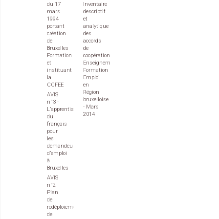
du 17
Inventaire
mars
descriptif
1994
et
portant
analytique
création
des
de
accords
Bruxelles
de
Formation
coopération
et
Enseignement
instituant
Formation
la
Emploi
CCFEE
en
Région
AVIS
bruxelloise
n°3 -
- Mars
L’apprentissage
2014
du
français
pour
les
demandeurs
d’emploi
à
Bruxelles
AVIS
n°2
Plan
de
redéploiement
de