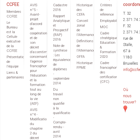
CCFEE
coordon
AVIS
Cadastre
Historique
Critères
n°5 -
2016
des
de
Membres
T. 32
Avant-
CEFA
référence
Rapport
CCFEE
projet
2.371.74.
Analytique
Conseil
Employabilité
Le
d’accord
et
zonal
F. 32
MOC
Bureau
de
Prospectif
de
est la
2.371.74.
coopération
Cadre
(RAP)
l'Alternance
Cellule
et de
stratégique
rue de
2016
Définitions
exécutive
son
Education
Stalle,
Note de
de
de la
décret
&
synthèse
l'Alternance
CCFEE
67 à
d’assentiment
Formation
: Les
concernant
OFFA
2020
Présentation
1180
équivalences
l’agence
de
Historique
Cadre
Bruxelles
de
francophone
l'équipe
FPME
francophone
diplômes
info@ccfe
pour
des
Liens &
-
l’éducation
certifications
partenaires
septembre
et la
(CFC)
2014
formation
tout au
Du
Où
long de
travail
nous
la vie
non
trouver?
(AEF)
qualifié
à la
AVIS
qualification
n°4 -
-
Modification
Compte-
du
rendu -
chapitre
avril
2 du
2014
décret