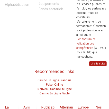
équipements
les Services publics de
Alphabétisation
l’emploi, les partenaires
Fonds sectoriels
sociaux, tous les
opérateurs
d’enseignement, de
formation et d’insertion
socioprofessionnelle,
ainsi que le
Consortium de
validation des
compétences
(C.D.V.C.)
pour la Belgique
francophone.
Lire la suite
Recommended links
Casino En Ligne Francais
Poker Online
Nouveau Casino En Ligne
Casino En Ligne Fiable
La
Avis
Publications
Alternance
Europe
Nos