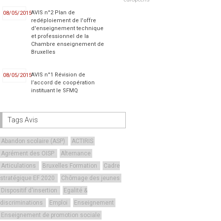
européens
AVIS n°2 Plan de
08/05/2015
redéploiement de l'offre
d'enseignement technique
et professionnel de la
Chambre enseignement de
Bruxelles
AVIS n°1 Révision de
08/05/2015
l’accord de coopération
instituant le SFMQ
Tags Avis
Abandon scolaire (ASP)
ACTIRIS
Agrément des OISP
Alternance
Articulations
Bruxelles Formation
Cadre
stratégique EF 2020
Chômage des jeunes
Dispositif d'insertion
Egalité &
discriminations
Emploi
Enseignement
Enseignement de promotion sociale