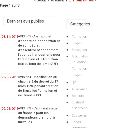
«
Début
Précédent
1
2
3
Suivant
Fin
»
Page 1 sur 3
Derniers avis publiés
Catégories
Formation
AVIS n°5 - Avant-projet
03/11/2015
d’accord de coopération et
Emploi
de son décret
Enseignement
d’assentiment concernant
l’agence francophone pour
Articulations
l’éducation et la formation
Education
tout au long de la vie (AEF)
Formation
Emploi
AVIS n°4 - Modification du
29/06/2015
chapitre 2 du décret du 17
ISP
mars 1994 portant création
Alternance
de Bruxelles Formation et
instituant la CCFEE
Secteurs
Egalité &
discriminations
AVIS n°3 - L’apprentissage
02/06/2015
du français pour les
Equipements
demandeurs d’emploi à
Fonds
Bruxelles