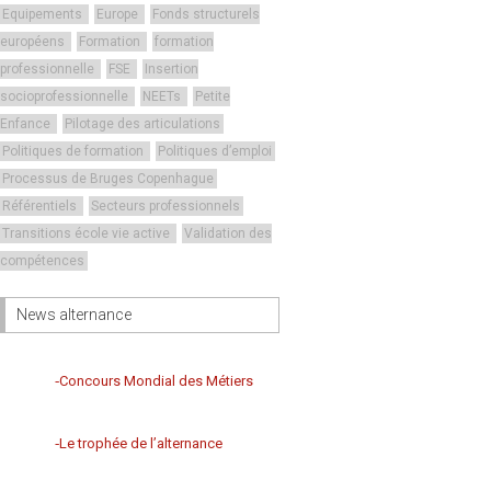
Equipements
Europe
Fonds structurels
européens
Formation
formation
professionnelle
FSE
Insertion
socioprofessionnelle
NEETs
Petite
Enfance
Pilotage des articulations
Politiques de formation
Politiques d’emploi
Processus de Bruges Copenhague
Référentiels
Secteurs professionnels
Transitions école vie active
Validation des
compétences
News alternance
Concours Mondial des Métiers
Le trophée de l’alternance