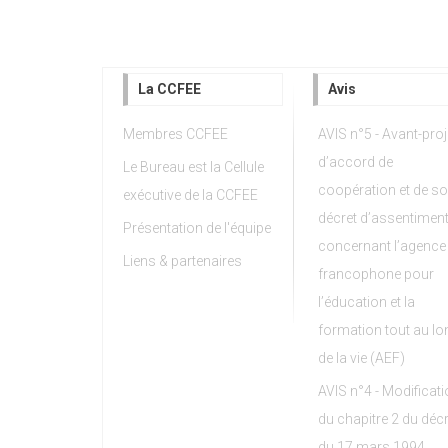
La CCFEE
Avis
Membres CCFEE
AVIS n°5 - Avant-proj
d’accord de
Le Bureau est la Cellule
coopération et de s
exécutive de la CCFEE
décret d’assentimen
Présentation de l'équipe
concernant l’agence
Liens & partenaires
francophone pour
l’éducation et la
formation tout au lo
de la vie (AEF)
AVIS n°4 - Modificat
du chapitre 2 du décr
du 17 mars 1994