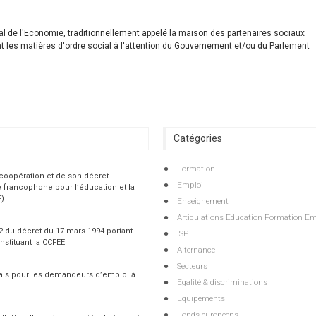
al de l'Economie, traditionnellement appelé la maison des partenaires sociaux
nt les matières d'ordre social à l'attention du Gouvernement et/ou du Parlement
Catégories
Formation
 coopération et de son décret
Emploi
 francophone pour l’éducation et la
F)
Enseignement
Articulations Education Formation Em
 2 du décret du 17 mars 1994 portant
ISP
nstituant la CCFEE
Alternance
Secteurs
çais pour les demandeurs d’emploi à
Egalité & discriminations
Equipements
Fonds européens