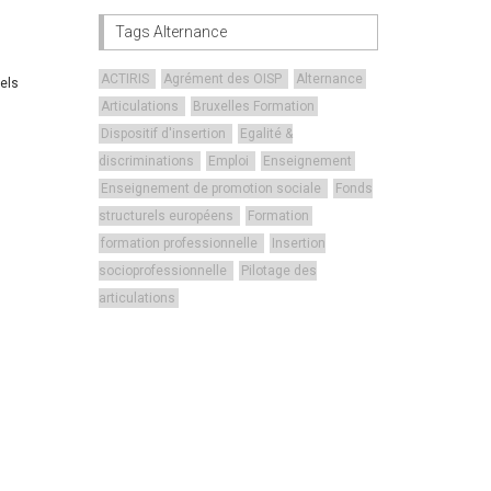
Tags Alternance
ACTIRIS
Agrément des OISP
Alternance
nels
Articulations
Bruxelles Formation
Dispositif d'insertion
Egalité &
discriminations
Emploi
Enseignement
Enseignement de promotion sociale
Fonds
structurels européens
Formation
formation professionnelle
Insertion
socioprofessionnelle
Pilotage des
articulations