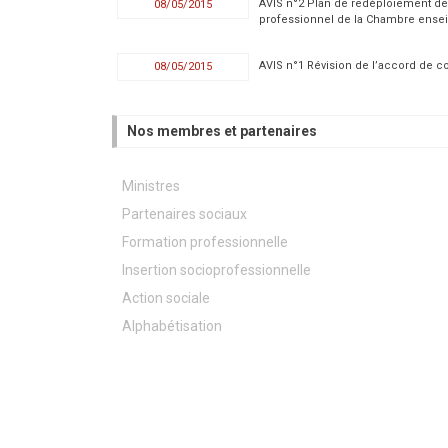
AVIS n°2 Plan de redéploiement de
08/05/2015
professionnel de la Chambre ense
AVIS n°1 Révision de l’accord de co
08/05/2015
Nos membres et partenaires
Ministres
Partenaires sociaux
Formation professionnelle
Insertion socioprofessionnelle
Action sociale
Alphabétisation