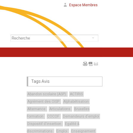
Espace Membres
Tags Avis
Abandon scolaire (ASP)
ACTIRIS
Agrément des OISP
Alphabétisation
Alternance
Articulations
Bruxelles
Formation
COCOF
Demandeurs d'emploi
Dispositif d'insertion
Egalité &
discriminations
Emploi
Enseignement