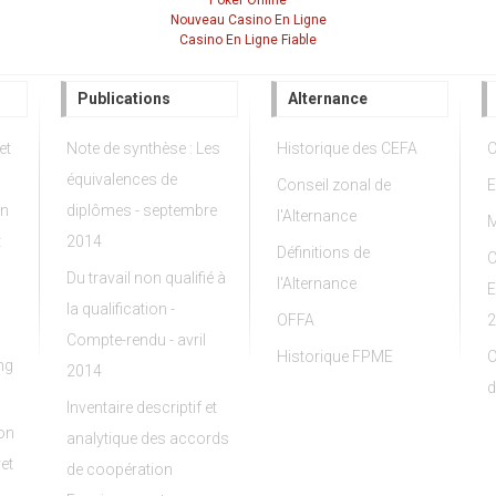
Poker Online
Nouveau Casino En Ligne
Casino En Ligne Fiable
Publications
Alternance
et
Note de synthèse : Les
Historique des CEFA
C
équivalences de
Conseil zonal de
E
on
diplômes - septembre
l'Alternance
t
2014
Définitions de
C
Du travail non qualifié à
l'Alternance
E
la qualification -
OFFA
2
Compte-rendu - avril
Historique FPME
C
ng
2014
d
Inventaire descriptif et
ion
analytique des accords
et
de coopération