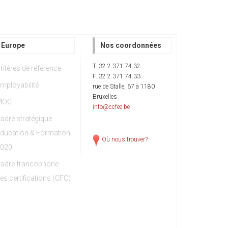
Europe
Nos coordonnées
T. 32 2.371.74.32
ritères de référence
F. 32 2.371.74.33
mployabilité
rue de Stalle, 67 à 1180
Bruxelles
MOC
info@ccfee.be
adre stratégique
ducation & Formation
Où nous trouver?
020
adre francophone
es certifications (CFC)