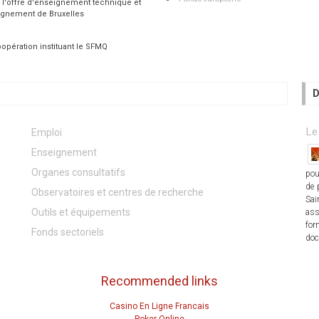
 l'offre d'enseignement technique et
ignement de Bruxelles
opération instituant le SFMQ
D
Le
Emploi
Enseignement
Organes consultatifs
pou
de 
Observatoires et centres de recherche
Sai
Outils et équipements
ass
for
Fonds sectoriels
doc
Recommended links
Casino En Ligne Francais