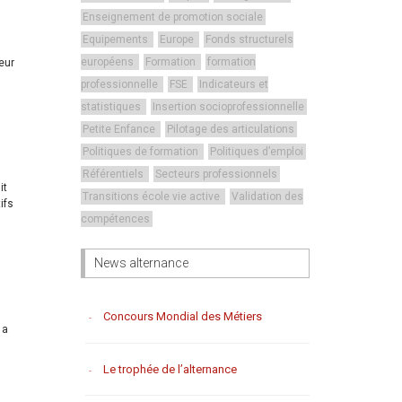
Enseignement de promotion sociale
Equipements
Europe
Fonds structurels
européens
Formation
formation
eur
professionnelle
FSE
Indicateurs et
statistiques
Insertion socioprofessionnelle
Petite Enfance
Pilotage des articulations
Politiques de formation
Politiques d’emploi
Référentiels
Secteurs professionnels
it
Transitions école vie active
Validation des
ifs
compétences
News alternance
Concours Mondial des Métiers
 a
Le trophée de l’alternance