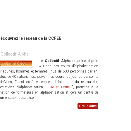
écouvrez le réseau de la CCFEE
 Collectif Alpha
Le
Collectif Alpha
organise depuis
40 ans des cours d’alphabétisation
r adultes, hommes et femmes. Plus de 600 personnes par an,
plus de 40 nationalités, suivent les cours, du jour ou du soir, à
nt-Gilles, Forest ou à Molenbeek. Il fait partie du réseau des
ociations d’alphabétisation "
Lire et Ecrire
", participe à la
mation de formateurs en alphabétisation et gère un centre de
umentation spécialisé.
Lire la suite