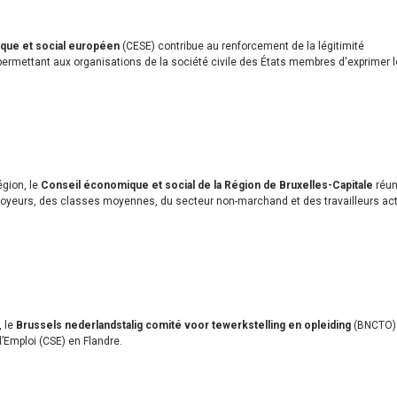
ue et social européen
(CESE) contribue au renforcement de la légitimité
 permettant aux organisations de la société civile des États membres d'exprimer l
égion, le
Conseil économique et social de la Région de Bruxelles-Capitale
réun
loyeurs, des classes moyennes, du secteur non-marchand et des travailleurs act
, le
Brussels nederlandstalig comité voor tewerkstelling en opleiding
(BNCTO)
’Emploi (CSE) en Flandre.