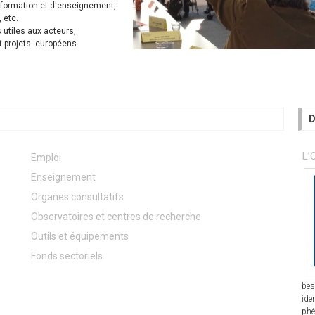
 formation et d'enseignement,
 etc.
 utiles aux acteurs,
t projets européens.
D
L’
Emploi
Enseignement
Organes consultatifs
Observatoires et centres de recherche
Outils et équipements
Fonds sectoriels
bes
ide
phé