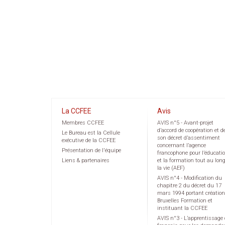
La CCFEE
Avis
Membres CCFEE
AVIS n°5 - Avant-projet
d’accord de coopération et d
Le Bureau est la Cellule
son décret d’assentiment
exécutive de la CCFEE
concernant l’agence
Présentation de l'équipe
francophone pour l’éducati
Liens & partenaires
et la formation tout au lon
la vie (AEF)
AVIS n°4 - Modification du
chapitre 2 du décret du 17
mars 1994 portant création
Bruxelles Formation et
instituant la CCFEE
AVIS n°3 - L’apprentissage