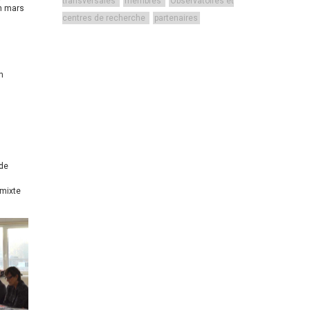
transversales
membres
Observatoires et
en mars
centres de recherche
partenaires
n
 de
 mixte