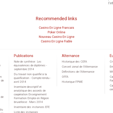
l'in
Recommended links
Casino En Ligne Francais
Poker Online
Nouveau Casino En Ligne
Casino En Ligne Fiable
Publications
Alternance
E
Note de synthèse : Les
Historique des CEFA
Cr
e
équivalences de diplômes -
Conseil zonal de l'Alternance
Em
septembre 2014
Définitions de l'Alternance
M
Du travail non qualifié à la
on
OFFA
Ca
qualification - Compte-rendu -
g de
Fo
avril 2014
Historique FPME
Ca
Inventaire descriptif et
ce
analytique des accords de
coopération Enseignement
 de
Formation Emploi en Région
bruxelloise - Mars 2014
Inventaire des instances EFE
 du
Liste des instances