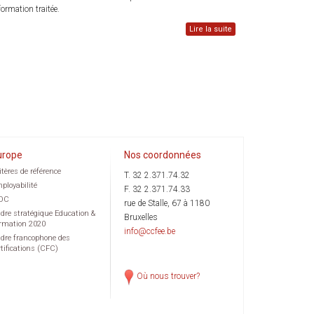
formation traitée.
Lire la suite
urope
Nos coordonnées
itères de référence
T. 32 2.371.74.32
ployabilité
F. 32 2.371.74.33
OC
rue de Stalle, 67 à 1180
dre stratégique Education &
Bruxelles
rmation 2020
info@ccfee.be
dre francophone des
rtifications (CFC)
Où nous trouver?