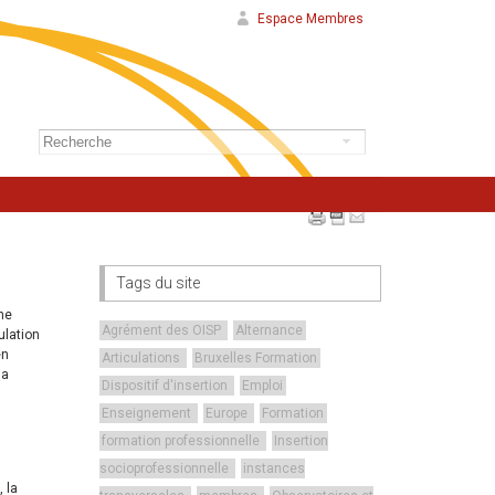
Espace Membres
Tags du site
ne
Agrément des OISP
Alternance
ulation
en
Articulations
Bruxelles Formation
la
Dispositif d'insertion
Emploi
Enseignement
Europe
Formation
formation professionnelle
Insertion
socioprofessionnelle
instances
 la