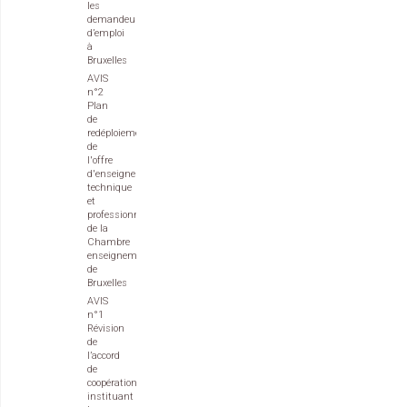
les
demandeurs
d’emploi
à
Bruxelles
AVIS
n°2
Plan
de
redéploiement
de
l'offre
d'enseignement
technique
et
professionnel
de la
Chambre
enseignement
de
Bruxelles
AVIS
n°1
Révision
de
l’accord
de
coopération
instituant