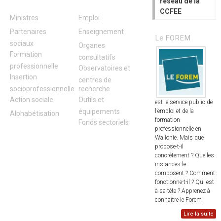
réseau de la
CCFEE
Ministres
Emploi
Partenaires
Enseignement
Le FOREM
sociaux
Organes
Formation
consultatifs
professionnelle
Observatoires et
Insertion
centres de
socioprofessionnelle
recherche
Action sociale
Outils et
est le service public de
l’emploi et de la
équipements
Alphabétisation
formation
Fonds sectoriels
professionnelle en
Wallonie. Mais que
propose-t-il
concrètement ? Quelles
instances le
composent ? Comment
fonctionne-t-il ? Qui est
à sa tête ? Apprenez à
connaître le Forem !
Lire la suite