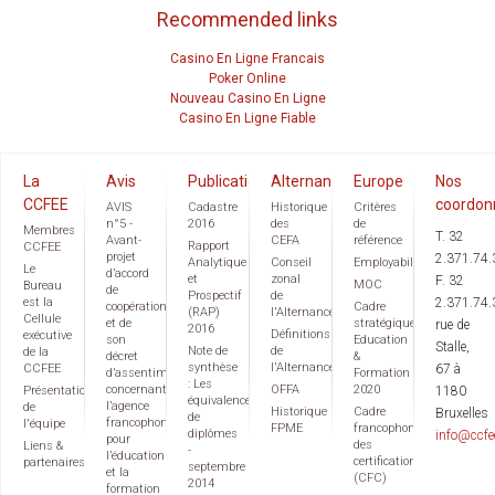
Recommended links
Casino En Ligne Francais
Poker Online
Nouveau Casino En Ligne
Casino En Ligne Fiable
La
Avis
Publications
Alternance
Europe
Nos
CCFEE
coordon
AVIS
Cadastre
Historique
Critères
n°5 -
2016
des
de
Membres
T. 32
Avant-
CEFA
référence
Rapport
CCFEE
projet
2.371.74.
Analytique
Conseil
Employabilité
Le
d’accord
et
zonal
F. 32
MOC
Bureau
de
Prospectif
de
est la
2.371.74.
coopération
Cadre
(RAP)
l'Alternance
Cellule
et de
stratégique
rue de
2016
Définitions
exécutive
son
Education
Stalle,
Note de
de
de la
décret
&
synthèse
l'Alternance
CCFEE
67 à
d’assentiment
Formation
: Les
concernant
OFFA
2020
Présentation
1180
équivalences
l’agence
de
Historique
Cadre
Bruxelles
de
francophone
l'équipe
FPME
francophone
diplômes
info@ccfe
pour
des
Liens &
-
l’éducation
certifications
partenaires
septembre
et la
(CFC)
2014
formation