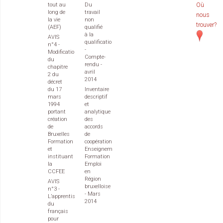
tout au
Du
Où
long de
travail
nous
la vie
non
trouver?
(AEF)
qualifié
à la
AVIS
qualification
n°4 -
-
Modification
Compte-
du
rendu -
chapitre
avril
2 du
2014
décret
du 17
Inventaire
mars
descriptif
1994
et
portant
analytique
création
des
de
accords
Bruxelles
de
Formation
coopération
et
Enseignement
instituant
Formation
la
Emploi
CCFEE
en
Région
AVIS
bruxelloise
n°3 -
- Mars
L’apprentissage
2014
du
français
pour