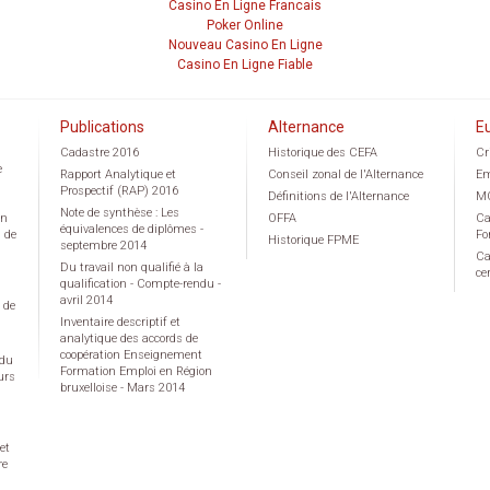
Casino En Ligne Francais
Poker Online
Nouveau Casino En Ligne
Casino En Ligne Fiable
Publications
Alternance
E
Cadastre 2016
Historique des CEFA
Cr
e
Rapport Analytique et
Conseil zonal de l'Alternance
Em
Prospectif (RAP) 2016
Définitions de l'Alternance
M
Note de synthèse : Les
on
OFFA
Ca
équivalences de diplômes -
g de
Fo
Historique FPME
septembre 2014
Ca
Du travail non qualifié à la
ce
qualification - Compte-rendu -
avril 2014
 de
Inventaire descriptif et
analytique des accords de
coopération Enseignement
 du
Formation Emploi en Région
urs
bruxelloise - Mars 2014
et
re