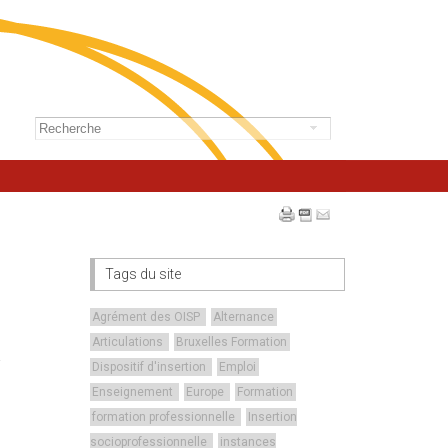
Tags du site
Agrément des OISP
Alternance
Articulations
Bruxelles Formation
Dispositif d'insertion
Emploi
Enseignement
Europe
Formation
formation professionnelle
Insertion
socioprofessionnelle
instances