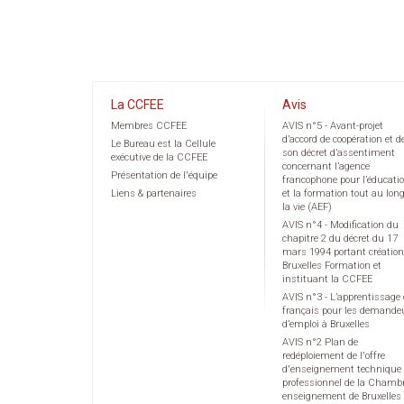
La CCFEE
Avis
Membres CCFEE
AVIS n°5 - Avant-projet
d’accord de coopération et d
Le Bureau est la Cellule
son décret d’assentiment
exécutive de la CCFEE
concernant l’agence
Présentation de l'équipe
francophone pour l’éducati
Liens & partenaires
et la formation tout au lon
la vie (AEF)
AVIS n°4 - Modification du
chapitre 2 du décret du 17
mars 1994 portant création
Bruxelles Formation et
instituant la CCFEE
AVIS n°3 - L’apprentissage
français pour les demande
d’emploi à Bruxelles
AVIS n°2 Plan de
redéploiement de l'offre
d'enseignement technique 
professionnel de la Chamb
enseignement de Bruxelles