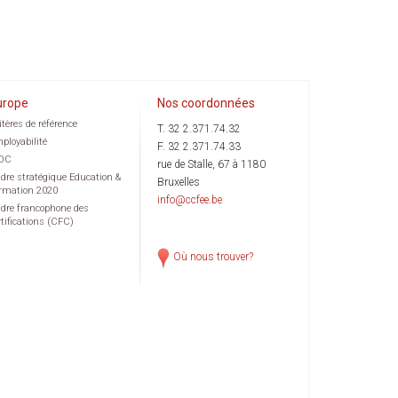
urope
Nos coordonnées
itères de référence
T. 32 2.371.74.32
ployabilité
F. 32 2.371.74.33
OC
rue de Stalle, 67 à 1180
dre stratégique Education &
Bruxelles
rmation 2020
info@ccfee.be
dre francophone des
rtifications (CFC)
Où nous trouver?