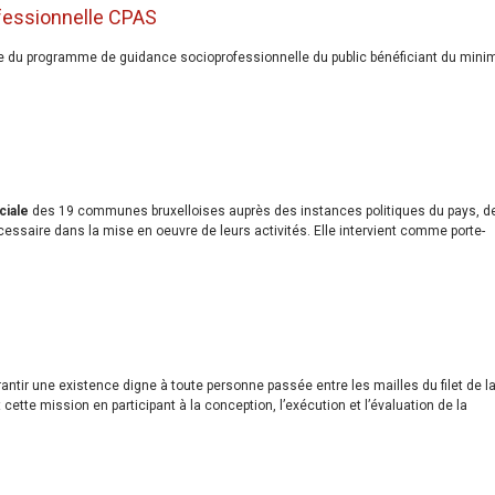
fessionnelle CPAS
rme du programme de guidance socioprofessionnelle du public bénéficiant du mini
ciale
des 19 communes bruxelloises auprès des instances politiques du pays, d
écessaire dans la mise en oeuvre de leurs activités. Elle intervient comme porte-
antir une existence digne à toute personne passée entre les mailles du filet de l
 cette mission en participant à la conception, l’exécution et l’évaluation de la