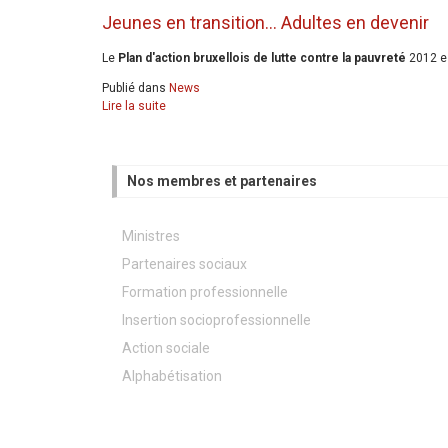
Jeunes en transition... Adultes en devenir
Le
Plan d'action bruxellois de lutte contre la pauvreté
2012 es
Publié dans
News
Lire la suite
Nos membres et partenaires
Ministres
Partenaires sociaux
Formation professionnelle
Insertion socioprofessionnelle
Action sociale
Alphabétisation