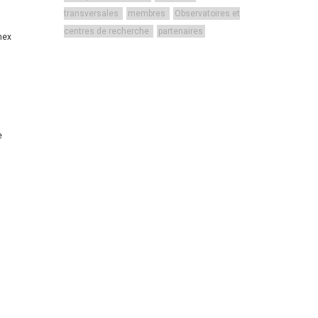
transversales
membres
Observatoires et
centres de recherche
partenaires
mex
e
a