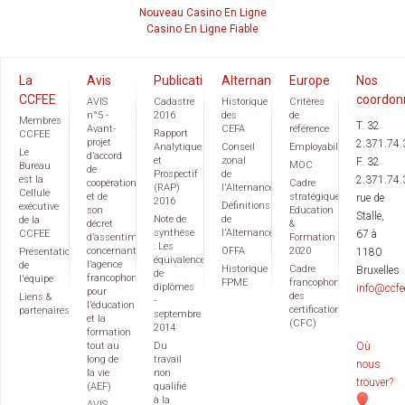
Nouveau Casino En Ligne
Casino En Ligne Fiable
La
Avis
Publications
Alternance
Europe
Nos
CCFEE
coordon
AVIS
Cadastre
Historique
Critères
n°5 -
2016
des
de
Membres
T. 32
Avant-
CEFA
référence
Rapport
CCFEE
projet
2.371.74.
Analytique
Conseil
Employabilité
Le
d’accord
et
zonal
F. 32
MOC
Bureau
de
Prospectif
de
est la
2.371.74.
coopération
Cadre
(RAP)
l'Alternance
Cellule
et de
stratégique
rue de
2016
Définitions
exécutive
son
Education
Stalle,
Note de
de
de la
décret
&
synthèse
l'Alternance
CCFEE
67 à
d’assentiment
Formation
: Les
concernant
OFFA
2020
Présentation
1180
équivalences
l’agence
de
Historique
Cadre
Bruxelles
de
francophone
l'équipe
FPME
francophone
diplômes
info@ccfe
pour
des
Liens &
-
l’éducation
certifications
partenaires
septembre
et la
(CFC)
2014
formation
tout au
Du
Où
long de
travail
nous
la vie
non
trouver?
(AEF)
qualifié
à la
AVIS