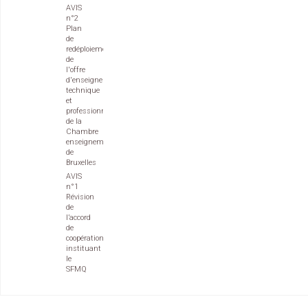
AVIS
n°2
Plan
de
redéploiement
de
l'offre
d'enseignement
technique
et
professionnel
de la
Chambre
enseignement
de
Bruxelles
AVIS
n°1
Révision
de
l’accord
de
coopération
instituant
le
SFMQ