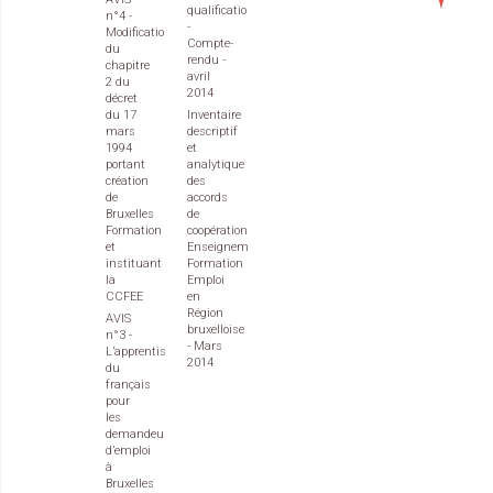
qualification
n°4 -
-
Modification
Compte-
du
rendu -
chapitre
avril
2 du
2014
décret
du 17
Inventaire
mars
descriptif
1994
et
portant
analytique
création
des
de
accords
Bruxelles
de
Formation
coopération
et
Enseignement
instituant
Formation
la
Emploi
CCFEE
en
Région
AVIS
bruxelloise
n°3 -
- Mars
L’apprentissage
2014
du
français
pour
les
demandeurs
d’emploi
à
Bruxelles