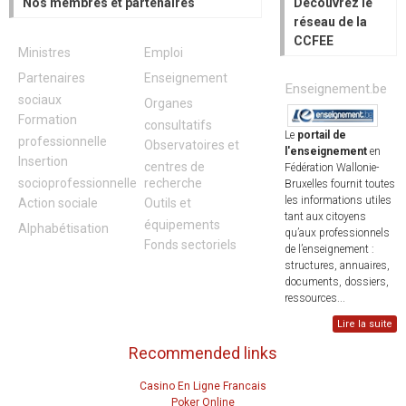
Nos membres et partenaires
Découvrez le
réseau de la
CCFEE
Ministres
Emploi
Partenaires
Enseignement
Enseignement.be
sociaux
Organes
Formation
consultatifs
Le
portail de
professionnelle
Observatoires et
l'enseignement
en
Insertion
centres de
Fédération Wallonie-
socioprofessionnelle
recherche
Bruxelles fournit toutes
les informations utiles
Action sociale
Outils et
tant aux citoyens
équipements
Alphabétisation
qu’aux professionnels
Fonds sectoriels
de l’enseignement :
structures, annuaires,
documents, dossiers,
ressources...
Lire la suite
Recommended links
Casino En Ligne Francais
Poker Online