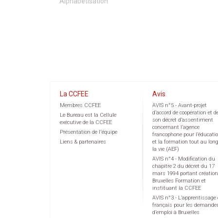
Alphabétisation
La CCFEE
Avis
Membres CCFEE
AVIS n°5 - Avant-projet
d’accord de coopération et d
Le Bureau est la Cellule
son décret d’assentiment
exécutive de la CCFEE
concernant l’agence
Présentation de l'équipe
francophone pour l’éducati
Liens & partenaires
et la formation tout au lon
la vie (AEF)
AVIS n°4 - Modification du
chapitre 2 du décret du 17
mars 1994 portant création
Bruxelles Formation et
instituant la CCFEE
AVIS n°3 - L’apprentissage
français pour les demande
d’emploi à Bruxelles