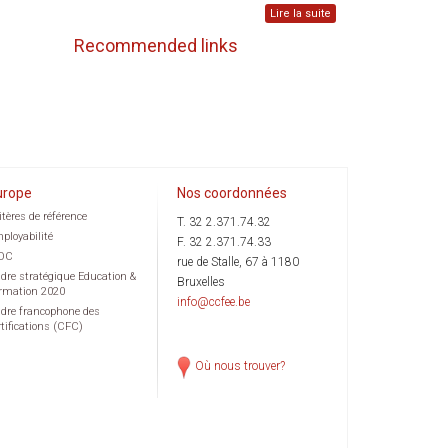
Lire la suite
Recommended links
urope
Nos coordonnées
itères de référence
T. 32 2.371.74.32
ployabilité
F. 32 2.371.74.33
OC
rue de Stalle, 67 à 1180
dre stratégique Education &
Bruxelles
rmation 2020
info@ccfee.be
dre francophone des
rtifications (CFC)
Où nous trouver?