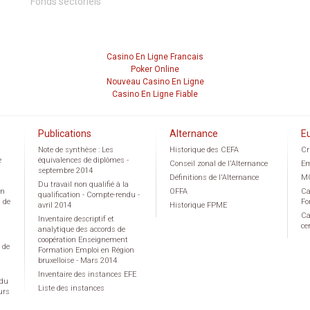
Fonds sectoriels
Casino En Ligne Francais
Poker Online
Nouveau Casino En Ligne
Casino En Ligne Fiable
Publications
Alternance
E
Note de synthèse : Les
Historique des CEFA
Cr
e
équivalences de diplômes -
Conseil zonal de l'Alternance
Em
septembre 2014
Définitions de l'Alternance
M
Du travail non qualifié à la
on
OFFA
Ca
qualification - Compte-rendu -
g de
Fo
avril 2014
Historique FPME
Ca
Inventaire descriptif et
ce
analytique des accords de
coopération Enseignement
 de
Formation Emploi en Région
bruxelloise - Mars 2014
Inventaire des instances EFE
 du
Liste des instances
urs