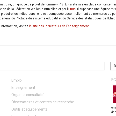
onstruire, un groupe de projet dénommé « PISTE » a été mis en place conjointemen
ation de la Fédération Wallonie-Bruxelles et par l’
Etnic
. Il supervise une équipe mi
 produire les indicateurs ; elle est composée essentiellement de membres du pe
général du Pilotage du système éducatif et du Service des statistiques de l’Etnic
'information, visitez
le site des indicateurs de l'enseignement
.
D
FG
Emploi
Enseignement
Organes consultatifs
Observatoires et centres de recherche
une
Outils et équipements
de 