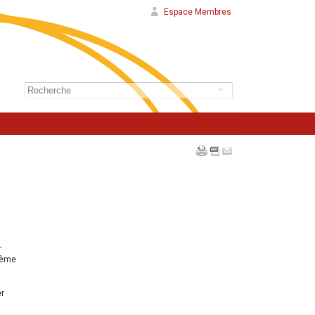
Espace Membres
-
stème
er