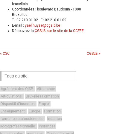
bruxellois
Coordonnées : boulevard Baudouin - 1000
Bruxelles
T.: 02 210 01 02 F.: 02 210 01 09
E-mail :
yael.huyse@cgslb.be
Découvrez la
CGSLB sur le site de la CCFEE
« CSC
CGSLB »
Tags du site
Agrément des OISP
Alternance
Articulations
Bruxelles Formation
Dispositif d'insertion
Emploi
Enseignement
Europe
Formation
formation professionnelle
Insertion
socioprofessionnelle
instances
transversales
membres
Observatoires et