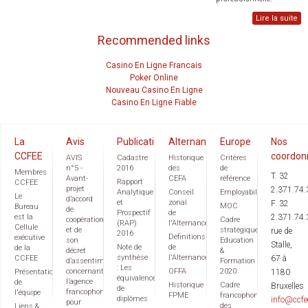
Lire la suite
Recommended links
Casino En Ligne Francais
Poker Online
Nouveau Casino En Ligne
Casino En Ligne Fiable
La
Avis
Publications
Alternance
Europe
Nos
CCFEE
coordon
AVIS
Cadastre
Historique
Critères
n°5 -
2016
des
de
Membres
T. 32
Avant-
CEFA
référence
Rapport
CCFEE
projet
2.371.74.
Analytique
Conseil
Employabilité
Le
d’accord
et
zonal
F. 32
MOC
Bureau
de
Prospectif
de
est la
2.371.74.
coopération
Cadre
(RAP)
l'Alternance
Cellule
et de
stratégique
rue de
2016
Définitions
exécutive
son
Education
Stalle,
Note de
de
de la
décret
&
synthèse
l'Alternance
CCFEE
67 à
d’assentiment
Formation
: Les
concernant
OFFA
2020
Présentation
1180
équivalences
l’agence
de
Historique
Cadre
Bruxelles
de
francophone
l'équipe
FPME
francophone
diplômes
info@ccfe
pour
des
Liens &