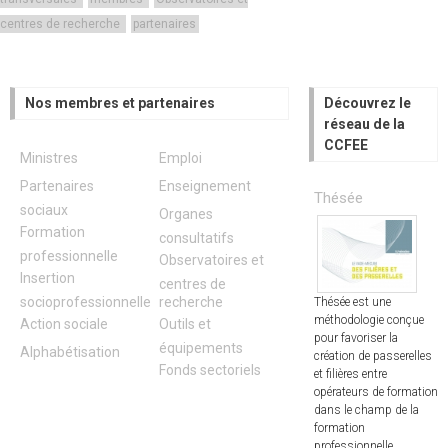
centres de recherche
partenaires
Nos membres et partenaires
Découvrez le
réseau de la
CCFEE
Ministres
Emploi
Partenaires
Enseignement
Thésée
sociaux
Organes
Formation
consultatifs
professionnelle
Observatoires et
Insertion
centres de
socioprofessionnelle
recherche
Thésée est une
méthodologie conçue
Action sociale
Outils et
pour favoriser la
équipements
Alphabétisation
création de passerelles
Fonds sectoriels
et filières entre
opérateurs de formation
dans le champ de la
formation
professionnelle.