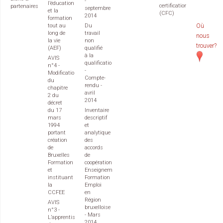
-
l’éducation
certifications
partenaires
septembre
et la
(CFC)
2014
formation
tout au
Du
Où
long de
travail
nous
la vie
non
trouver?
(AEF)
qualifié
à la
AVIS
qualification
n°4 -
-
Modification
Compte-
du
rendu -
chapitre
avril
2 du
2014
décret
du 17
Inventaire
mars
descriptif
1994
et
portant
analytique
création
des
de
accords
Bruxelles
de
Formation
coopération
et
Enseignement
instituant
Formation
la
Emploi
CCFEE
en
Région
AVIS
bruxelloise
n°3 -
- Mars
L’apprentissage
2014