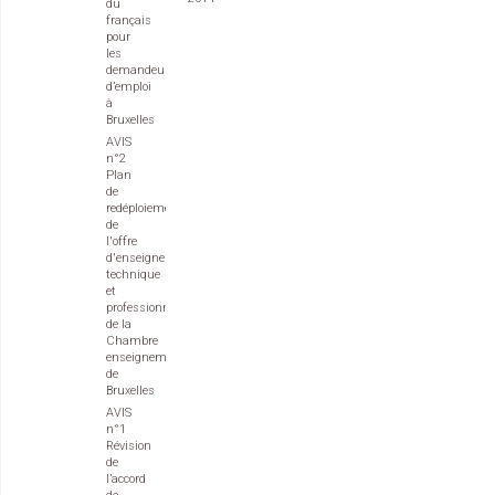
du
français
pour
les
demandeurs
d’emploi
à
Bruxelles
AVIS
n°2
Plan
de
redéploiement
de
l'offre
d'enseignement
technique
et
professionnel
de la
Chambre
enseignement
de
Bruxelles
AVIS
n°1
Révision
de
l’accord