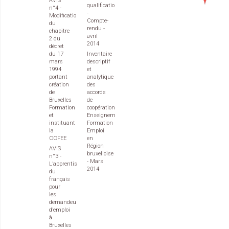
AVIS
qualification
n°4 -
-
Modification
Compte-
du
rendu -
chapitre
avril
2 du
2014
décret
du 17
Inventaire
mars
descriptif
1994
et
portant
analytique
création
des
de
accords
Bruxelles
de
Formation
coopération
et
Enseignement
instituant
Formation
la
Emploi
CCFEE
en
Région
AVIS
bruxelloise
n°3 -
- Mars
L’apprentissage
2014
du
français
pour
les
demandeurs
d’emploi
à
Bruxelles