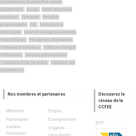
Enseignement de promotion sociale
Equipements
Europe
Fonds structurels
européens
Formation
formation
professionnelle
FSE
Indicateurs et
statistiques
Insertion socioprofessionnelle
Petite Enfance
Pilotage des articulations
Politiques de formation
Politiques d’emploi
Référentiels
Secteurs professionnels
Transitions école vie active
Validation des
compétences
Nos membres et partenaires
Découvrez le
réseau de la
CCFEE
Ministres
Emploi
Partenaires
Enseignement
EFP
sociaux
Organes
Formation
consultatifs