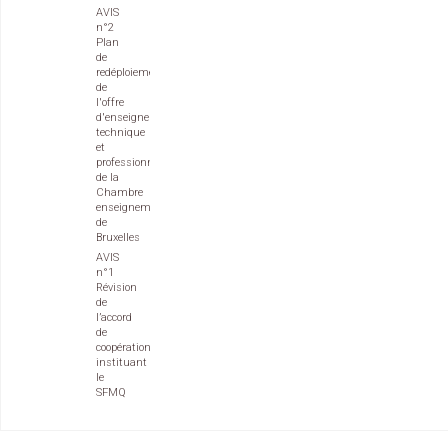
AVIS
n°2
Plan
de
redéploiement
de
l'offre
d'enseignement
technique
et
professionnel
de la
Chambre
enseignement
de
Bruxelles
AVIS
n°1
Révision
de
l’accord
de
coopération
instituant
le
SFMQ