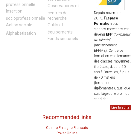
professionnelle
Observatoires et
Insertion
centres de
Depuis novembre
socioprofessionnelle
recherche
2013, l’
Espace
Formation
des
Action sociale
Outils et
classes moyennes est
équipements
Alphabétisation
devenu
EFP
"formateur
Fonds sectoriels
de talents"
(anciennement
EFPME). Centre de
formation en alternance
des classes moyennes,
il prépare, depuis 50
ans à Bruxelles, à plus
de 70 métiers
(formations
diplômantes), quel que
soit l’âge ou le profil du
candidat.
Lire la suite
Recommended links
Casino En Ligne Francais
Poker Online