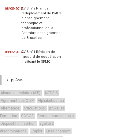
AVIS n°2 Plan de
08/05/2015
redéploiement de l'offre
d'enseignement
technique et
professionnel de la
Chambre enseignement
de Bruxelles
AVIS n°1 Révision de
08/05/2015
l’accord de coopération
instituant le SFMQ
Tags Avis
Abandon scolaire (ASP)
ACTIRIS
Agrément des OISP
Alphabétisation
Alternance
Articulations
Bruxelles
Formation
COCOF
Demandeurs d'emploi
Dispositif d'insertion
Egalité &
discriminations
Emploi
Enseignement