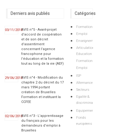
Derniers avis publiés
Catégories
Formation
AVIS n°5 - Avant-projet
03/11/2015
Emploi
d’accord de coopération
et de son décret
Enseignement
d’assentiment
Articulations
concernant l’agence
Education
francophone pour
l’éducation et la formation
Formation
tout au long de la vie (AEF)
Emploi
ISP
AVIS n°4 - Modification du
29/06/2015
Alternance
chapitre 2 du décret du 17
mars 1994 portant
Secteurs
création de Bruxelles
Egalité &
Formation et instituant la
CCFEE
discriminations
Equipements
AVIS n°3 - L’apprentissage
02/06/2015
Fonds
du français pour les
européens
demandeurs d’emploi à
Bruxelles