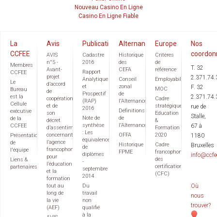
Nouveau Casino En Ligne
Casino En Ligne Fiable
La
Avis
Publications
Alternance
Europe
Nos
CCFEE
coordon
AVIS
Cadastre
Historique
Critères
n°5 -
2016
des
de
Membres
T. 32
Avant-
CEFA
référence
Rapport
CCFEE
projet
2.371.74.
Analytique
Conseil
Employabilité
Le
d’accord
et
zonal
F. 32
MOC
Bureau
de
Prospectif
de
est la
2.371.74.
coopération
Cadre
(RAP)
l'Alternance
Cellule
et de
stratégique
rue de
2016
Définitions
exécutive
son
Education
Stalle,
Note de
de
de la
décret
&
synthèse
l'Alternance
CCFEE
67 à
d’assentiment
Formation
: Les
concernant
OFFA
2020
Présentation
1180
équivalences
l’agence
de
Historique
Cadre
Bruxelles
de
francophone
l'équipe
FPME
francophone
diplômes
info@ccfe
pour
des
Liens &
-
l’éducation
certifications
partenaires
septembre
et la
(CFC)
2014
formation
tout au
Du
Où
long de
travail
nous
la vie
non
trouver?
(AEF)
qualifié
à la