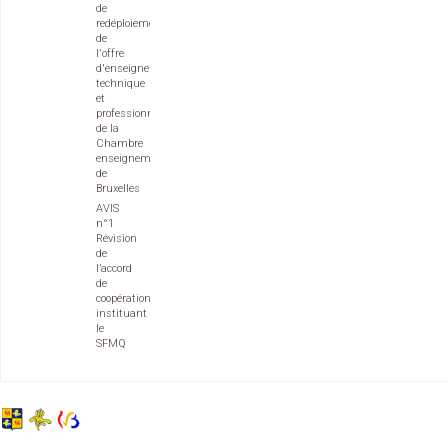
de
redéploiement
de
l'offre
d'enseignement
technique
et
professionnel
de la
Chambre
enseignement
de
Bruxelles
AVIS
n°1
Révision
de
l’accord
de
coopération
instituant
le
SFMQ