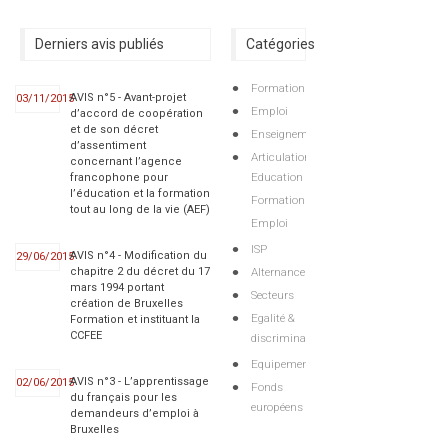
Derniers avis publiés
Catégories
Formation
AVIS n°5 - Avant-projet
03/11/2015
Emploi
d’accord de coopération
et de son décret
Enseignement
d’assentiment
Articulations
concernant l’agence
Education
francophone pour
l’éducation et la formation
Formation
tout au long de la vie (AEF)
Emploi
ISP
AVIS n°4 - Modification du
29/06/2015
Alternance
chapitre 2 du décret du 17
mars 1994 portant
Secteurs
création de Bruxelles
Egalité &
Formation et instituant la
CCFEE
discriminations
Equipements
AVIS n°3 - L’apprentissage
02/06/2015
Fonds
du français pour les
européens
demandeurs d’emploi à
Bruxelles