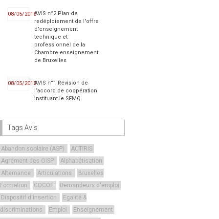
AVIS n°2 Plan de
08/05/2015
redéploiement de l'offre
d'enseignement
technique et
professionnel de la
Chambre enseignement
de Bruxelles
AVIS n°1 Révision de
08/05/2015
l’accord de coopération
instituant le SFMQ
Tags Avis
Abandon scolaire (ASP)
ACTIRIS
Agrément des OISP
Alphabétisation
Alternance
Articulations
Bruxelles
Formation
COCOF
Demandeurs d'emploi
Dispositif d'insertion
Egalité &
discriminations
Emploi
Enseignement