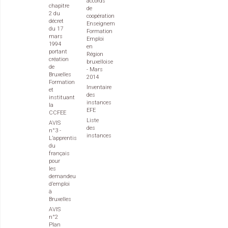
accords
chapitre
de
2 du
coopération
décret
Enseignement
du 17
Formation
mars
Emploi
1994
en
portant
Région
création
bruxelloise
de
- Mars
Bruxelles
2014
Formation
Inventaire
et
des
instituant
instances
la
EFE
CCFEE
Liste
AVIS
des
n°3 -
instances
L’apprentissage
du
français
pour
les
demandeurs
d’emploi
à
Bruxelles
AVIS
n°2
Plan