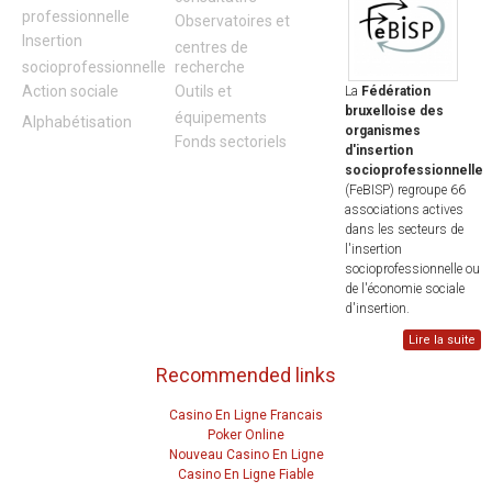
professionnelle
Observatoires et
Insertion
centres de
socioprofessionnelle
recherche
Action sociale
Outils et
La
Fédération
bruxelloise des
équipements
Alphabétisation
organismes
Fonds sectoriels
d'insertion
socioprofessionnelle
(FeBISP) regroupe 66
associations actives
dans les secteurs de
l'insertion
socioprofessionnelle ou
de l'économie sociale
d'insertion.
Lire la suite
Recommended links
Casino En Ligne Francais
Poker Online
Nouveau Casino En Ligne
Casino En Ligne Fiable