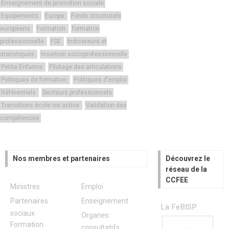
Enseignement de promotion sociale
Equipements
Europe
Fonds structurels
européens
Formation
formation
professionnelle
FSE
Indicateurs et
statistiques
Insertion socioprofessionnelle
Petite Enfance
Pilotage des articulations
Politiques de formation
Politiques d’emploi
Référentiels
Secteurs professionnels
Transitions école vie active
Validation des
compétences
Nos membres et partenaires
Découvrez le
réseau de la
CCFEE
Ministres
Emploi
Partenaires
Enseignement
La FeBISP
sociaux
Organes
Formation
consultatifs