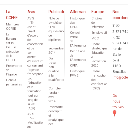
La
Avis
Publications
Alternance
Europe
Nos
CCFEE
coordon
AVIS
Note de
Historique
Critères
n°5 -
synthèse
des
de
Membres
T. 32
Avant-
: Les
CEFA
référence
CCFEE
projet
équivalences
2.371.74.
Conseil
Employabilité
Le
d’accord
de
zonal
F. 32
MOC
Bureau
de
diplômes
de
est la
2.371.74.
coopération
-
Cadre
l'Alternance
Cellule
et de
septembre
stratégique
rue de
Définitions
exécutive
son
2014
Education
Stalle,
de
de la
décret
&
Du
l'Alternance
CCFEE
67 à
d’assentiment
Formation
travail
concernant
OFFA
2020
Présentation
1180
non
l’agence
de
qualifié
Historique
Cadre
Bruxelles
francophone
l'équipe
à la
FPME
francophone
info@ccfe
pour
qualification
des
Liens &
l’éducation
-
certifications
partenaires
et la
Compte-
(CFC)
formation
rendu -
tout au
Où
avril
long de
2014
nous
la vie
Inventaire
trouver?
(AEF)
descriptif
AVIS
et
n°4 -
analytique
Modification
des
du