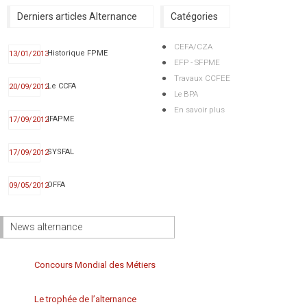
Derniers articles Alternance
Catégories
CEFA/CZA
Historique FPME
13/01/2013
EFP - SFPME
Travaux CCFEE
Le CCFA
20/09/2012
Le BPA
En savoir plus
IFAPME
17/09/2012
SYSFAL
17/09/2012
OFFA
09/05/2012
News alternance
Concours Mondial des Métiers
Le trophée de l’alternance