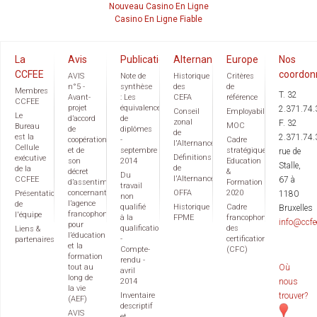
Nouveau Casino En Ligne
Casino En Ligne Fiable
La
Avis
Publications
Alternance
Europe
Nos
CCFEE
coordon
AVIS
Note de
Historique
Critères
n°5 -
synthèse
des
de
Membres
T. 32
Avant-
: Les
CEFA
référence
CCFEE
projet
équivalences
2.371.74.
Conseil
Employabilité
Le
d’accord
de
zonal
F. 32
MOC
Bureau
de
diplômes
de
est la
2.371.74.
coopération
-
Cadre
l'Alternance
Cellule
et de
septembre
stratégique
rue de
Définitions
exécutive
son
2014
Education
Stalle,
de
de la
décret
&
Du
l'Alternance
CCFEE
67 à
d’assentiment
Formation
travail
concernant
OFFA
2020
Présentation
1180
non
l’agence
de
qualifié
Historique
Cadre
Bruxelles
francophone
l'équipe
à la
FPME
francophone
info@ccfe
pour
qualification
des
Liens &
l’éducation
-
certifications
partenaires
et la
Compte-
(CFC)
formation
rendu -
tout au
Où
avril
long de
2014
nous
la vie
Inventaire
trouver?
(AEF)
descriptif
AVIS
et