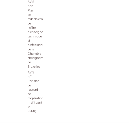
AVIS
n°2
Plan
de
redéploiement
de
l'offre
d'enseignement
technique
et
professionnel
de la
Chambre
enseignement
de
Bruxelles
AVIS
n°1
Révision
de
l’accord
de
coopération
instituant
le
SFMQ