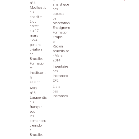
n°4 -
analytique
Modification
des
du
accords
chapitre
de
2 du
coopération
décret
Enseignement
du 17
Formation
mars
Emploi
1994
en
portant
Région
création
bruxelloise
de
- Mars
Bruxelles
2014
Formation
Inventaire
et
des
instituant
instances
la
EFE
CCFEE
Liste
AVIS
des
n°3 -
instances
L’apprentissage
du
français
pour
les
demandeurs
d’emploi
à
Bruxelles